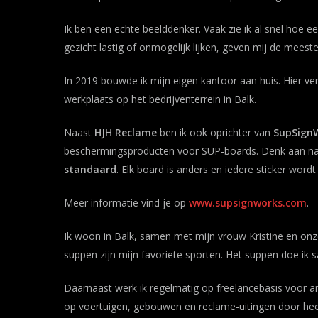
Ik ben een echte beelddenker. Vaak zie ik al snel hoe 
gezicht lastig of onmogelijk lijken, geven mij de meeste
In 2019 bouwde ik mijn eigen kantoor aan huis. Hier ve
werkplaats op het bedrijventerrein in Balk.
Naast
HJH Reclame
ben ik ook oprichter van
SupSign
beschermingsproducten voor SUP-boards. Denk aan naams
standaard
. Elk board is anders en iedere sticker wor
Meer informatie vind je op
www.supsignworks.com
.
Ik woon in Balk, samen met mijn vrouw Kristine en onz
suppen zijn mijn favoriete sporten. Het suppen doe i
Daarnaast werk ik regelmatig op freelancebasis voor a
op voertuigen, gebouwen en reclame-uitingen door hee