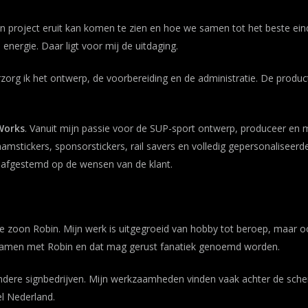
een project eruit kan komen te zien en hoe we samen tot het beste ein
 energie. Daar ligt voor mij de uitdaging.
rzorg ik het ontwerp, de voorbereiding en de administratie. De produ
Works
. Vanuit mijn passie voor de SUP-sport ontwerp, produceer en 
tickers, sponsorstickers, rail savers en volledig gepersonaliseerd
dt afgestemd op de wensen van de klant.
e zoon Robin. Mijn werk is uitgegroeid van hobby tot beroep, maar oo
k samen met Robin en dat mag gerust fanatiek genoemd worden.
ndere signbedrijven. Mijn werkzaamheden vinden vaak achter de scherm
l Nederland.